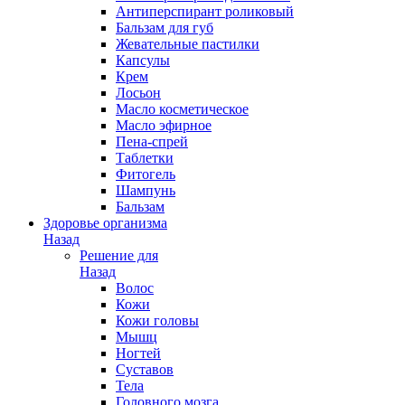
Антиперспирант роликовый
Бальзам для губ
Жевательные пастилки
Капсулы
Крем
Лосьон
Масло косметическое
Масло эфирное
Пена-спрей
Таблетки
Фитогель
Шампунь
Бальзам
Здоровье организма
Назад
Решение для
Назад
Волос
Кожи
Кожи головы
Мышц
Ногтей
Суставов
Тела
Головного мозга