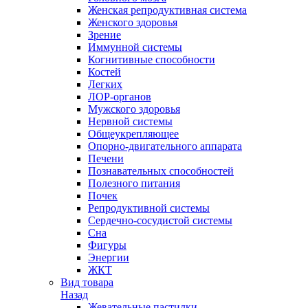
Женская репродуктивная система
Женского здоровья
Зрение
Иммунной системы
Когнитивные способности
Костей
Легких
ЛОР-органов
Мужского здоровья
Нервной системы
Общеукрепляющее
Опорно-двигательного аппарата
Печени
Познавательных способностей
Полезного питания
Почек
Репродуктивной системы
Сердечно-сосудистой системы
Сна
Фигуры
Энергии
ЖКТ
Вид товара
Назад
Жевательные пастилки