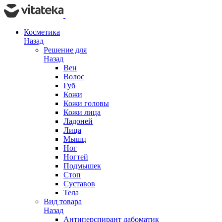
Косметика
Назад
Решение для
Назад
Вен
Волос
Губ
Кожи
Кожи головы
Кожи лица
Ладоней
Лица
Мышц
Ног
Ногтей
Подмышек
Стоп
Суставов
Тела
Вид товара
Назад
Антиперспирант дабоматик