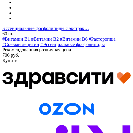
Эссенциальные фосфолипиды с экстрак…
60 шт
#Витамин B1
#Витамин B2
#Витамин B6
#Расторопша
#Соевый лецитин
#Эссенциальные фосфолипиды
Рекомендованная розничная цена
706 руб.
Купить