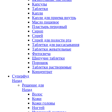
Капсулы
Таблетки
Капли
Капли для приема внутрь
Масло пищевое
Пластырь перцовый
Сироп
Спрей
Спрей для полости рта
Таблетки для рассасывания
Таблетки жевательные
Фитосвеча
Шипучие таблетки
Порошок
Таблетки растворимые
Концентрат
Суперфуд
Назад
Решение для
Назад
Волос
Кожи
Кожи головы
Ногтей