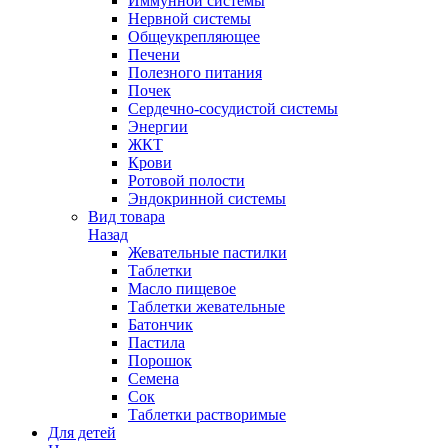
Иммунной системы
Нервной системы
Общеукрепляющее
Печени
Полезного питания
Почек
Сердечно-сосудистой системы
Энергии
ЖКТ
Крови
Ротовой полости
Эндокринной системы
Вид товара
Назад
Жевательные пастилки
Таблетки
Масло пищевое
Таблетки жевательные
Батончик
Пастила
Порошок
Семена
Сок
Таблетки растворимые
Для детей