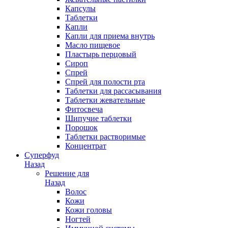
Капсулы
Таблетки
Капли
Капли для приема внутрь
Масло пищевое
Пластырь перцовый
Сироп
Спрей
Спрей для полости рта
Таблетки для рассасывания
Таблетки жевательные
Фитосвеча
Шипучие таблетки
Порошок
Таблетки растворимые
Концентрат
Суперфуд
Назад
Решение для
Назад
Волос
Кожи
Кожи головы
Ногтей