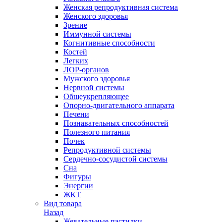
Женская репродуктивная система
Женского здоровья
Зрение
Иммунной системы
Когнитивные способности
Костей
Легких
ЛОР-органов
Мужского здоровья
Нервной системы
Общеукрепляющее
Опорно-двигательного аппарата
Печени
Познавательных способностей
Полезного питания
Почек
Репродуктивной системы
Сердечно-сосудистой системы
Сна
Фигуры
Энергии
ЖКТ
Вид товара
Назад
Жевательные пастилки