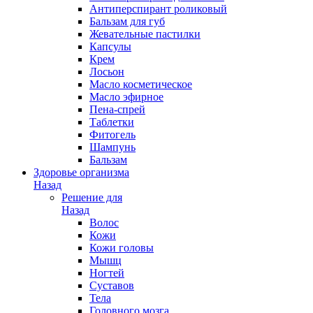
Антиперспирант роликовый
Бальзам для губ
Жевательные пастилки
Капсулы
Крем
Лосьон
Масло косметическое
Масло эфирное
Пена-спрей
Таблетки
Фитогель
Шампунь
Бальзам
Здоровье организма
Назад
Решение для
Назад
Волос
Кожи
Кожи головы
Мышц
Ногтей
Суставов
Тела
Головного мозга