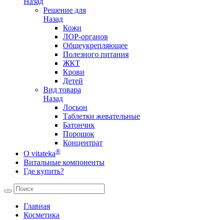
Назад
Решение для
Назад
Кожи
ЛОР-органов
Общеукрепляющее
Полезного питания
ЖКТ
Крови
Детей
Вид товара
Назад
Лосьон
Таблетки жевательные
Батончик
Порошок
Концентрат
®
О vitateka
Витальные компоненты
Где купить?
Главная
Косметика