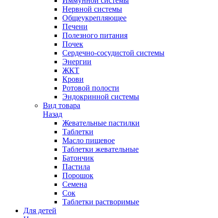
Иммунной системы
Нервной системы
Общеукрепляющее
Печени
Полезного питания
Почек
Сердечно-сосудистой системы
Энергии
ЖКТ
Крови
Ротовой полости
Эндокринной системы
Вид товара
Назад
Жевательные пастилки
Таблетки
Масло пищевое
Таблетки жевательные
Батончик
Пастила
Порошок
Семена
Сок
Таблетки растворимые
Для детей