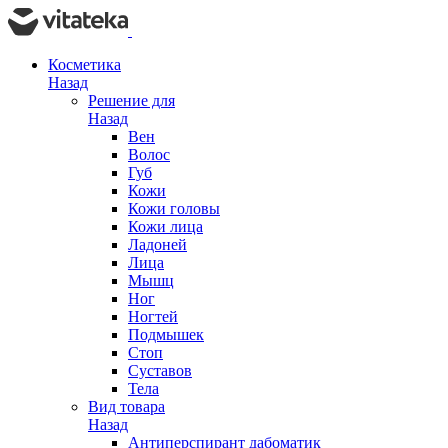
Косметика
Назад
Решение для
Назад
Вен
Волос
Губ
Кожи
Кожи головы
Кожи лица
Ладоней
Лица
Мышц
Ног
Ногтей
Подмышек
Стоп
Суставов
Тела
Вид товара
Назад
Антиперспирант дабоматик