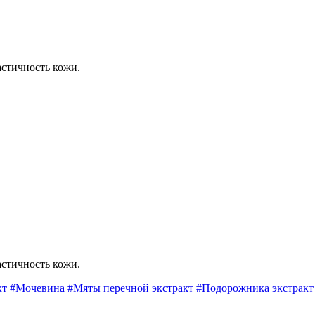
астичность кожи.
астичность кожи.
кт
#Мочевина
#Мяты перечной экстракт
#Подорожника экстракт