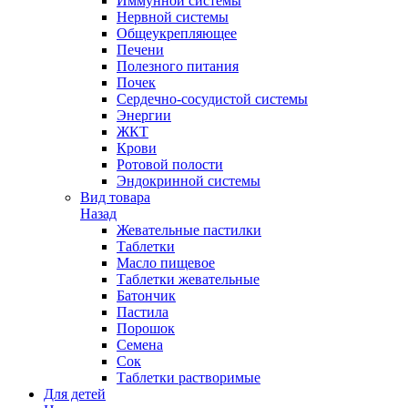
Иммунной системы
Нервной системы
Общеукрепляющее
Печени
Полезного питания
Почек
Сердечно-сосудистой системы
Энергии
ЖКТ
Крови
Ротовой полости
Эндокринной системы
Вид товара
Назад
Жевательные пастилки
Таблетки
Масло пищевое
Таблетки жевательные
Батончик
Пастила
Порошок
Семена
Сок
Таблетки растворимые
Для детей