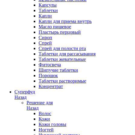
Капсулы
Таблетки
Капли
Капли для приема внутрь
Масло пищевое
Пластырь перцовый
Сироп
Спрей
Спрей для полости рта
Таблетки для рассасывания
Таблетки жевательные
Фитосвеча
Шипучие таблетки
Порошок
Таблетки растворимые
Концентрат
Суперфуд
Назад
Решение для
Назад
Волос
Кожи
Кожи головы
Ногтей