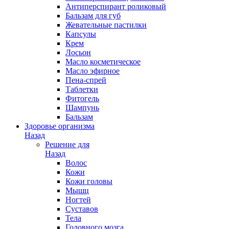
Антиперспирант роликовый
Бальзам для губ
Жевательные пастилки
Капсулы
Крем
Лосьон
Масло косметическое
Масло эфирное
Пена-спрей
Таблетки
Фитогель
Шампунь
Бальзам
Здоровье организма
Назад
Решение для
Назад
Волос
Кожи
Кожи головы
Мышц
Ногтей
Суставов
Тела
Головного мозга