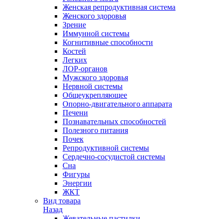
Женская репродуктивная система
Женского здоровья
Зрение
Иммунной системы
Когнитивные способности
Костей
Легких
ЛОР-органов
Мужского здоровья
Нервной системы
Общеукрепляющее
Опорно-двигательного аппарата
Печени
Познавательных способностей
Полезного питания
Почек
Репродуктивной системы
Сердечно-сосудистой системы
Сна
Фигуры
Энергии
ЖКТ
Вид товара
Назад
Жевательные пастилки