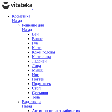
Косметика
Назад
Решение для
Назад
Вен
Волос
Губ
Кожи
Кожи головы
Кожи лица
Ладоней
Лица
Мышц
Ног
Ногтей
Подмышек
Стоп
Суставов
Тела
Вид товара
Назад
Антиперспирант дабоматик