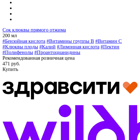
Сок клюквы прямого отжима
200 мл
#Бензойная кислота
#Витамины группы В
#Витамин C
#Клюквы плоды
#Калий
#Лимонная кислота
#Пектин
#Полифенолы
#Проантоцианидины
Рекомендованная розничная цена
471 руб.
Купить