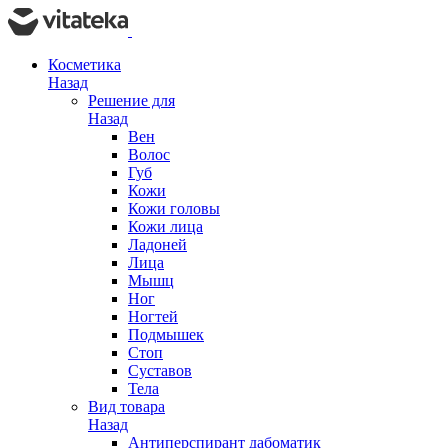
Косметика
Назад
Решение для
Назад
Вен
Волос
Губ
Кожи
Кожи головы
Кожи лица
Ладоней
Лица
Мышц
Ног
Ногтей
Подмышек
Стоп
Суставов
Тела
Вид товара
Назад
Антиперспирант дабоматик