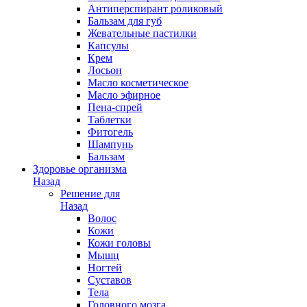
Антиперспирант роликовый
Бальзам для губ
Жевательные пастилки
Капсулы
Крем
Лосьон
Масло косметическое
Масло эфирное
Пена-спрей
Таблетки
Фитогель
Шампунь
Бальзам
Здоровье организма
Назад
Решение для
Назад
Волос
Кожи
Кожи головы
Мышц
Ногтей
Суставов
Тела
Головного мозга