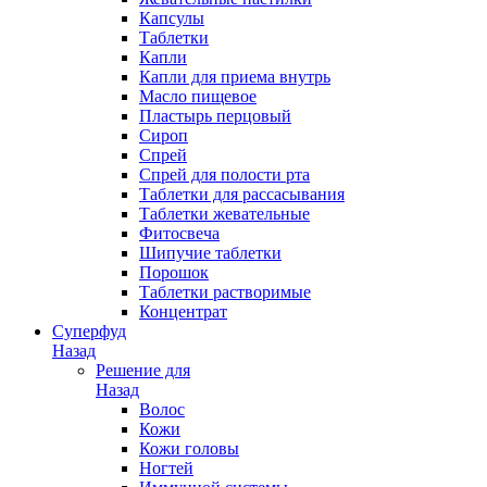
Капсулы
Таблетки
Капли
Капли для приема внутрь
Масло пищевое
Пластырь перцовый
Сироп
Спрей
Спрей для полости рта
Таблетки для рассасывания
Таблетки жевательные
Фитосвеча
Шипучие таблетки
Порошок
Таблетки растворимые
Концентрат
Суперфуд
Назад
Решение для
Назад
Волос
Кожи
Кожи головы
Ногтей