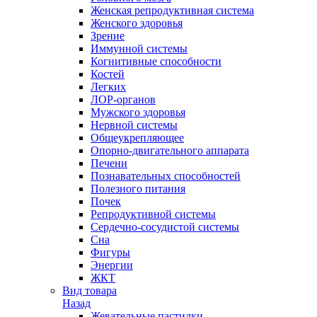
Женская репродуктивная система
Женского здоровья
Зрение
Иммунной системы
Когнитивные способности
Костей
Легких
ЛОР-органов
Мужского здоровья
Нервной системы
Общеукрепляющее
Опорно-двигательного аппарата
Печени
Познавательных способностей
Полезного питания
Почек
Репродуктивной системы
Сердечно-сосудистой системы
Сна
Фигуры
Энергии
ЖКТ
Вид товара
Назад
Жевательные пастилки