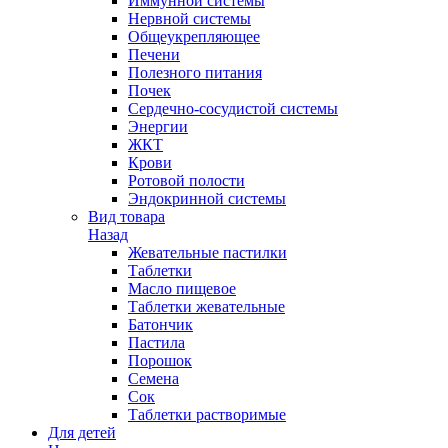
Иммунной системы
Нервной системы
Общеукрепляющее
Печени
Полезного питания
Почек
Сердечно-сосудистой системы
Энергии
ЖКТ
Крови
Ротовой полости
Эндокринной системы
Вид товара
Назад
Жевательные пастилки
Таблетки
Масло пищевое
Таблетки жевательные
Батончик
Пастила
Порошок
Семена
Сок
Таблетки растворимые
Для детей