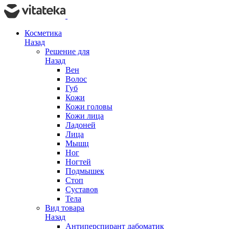
Косметика
Назад
Решение для
Назад
Вен
Волос
Губ
Кожи
Кожи головы
Кожи лица
Ладоней
Лица
Мышц
Ног
Ногтей
Подмышек
Стоп
Суставов
Тела
Вид товара
Назад
Антиперспирант дабоматик