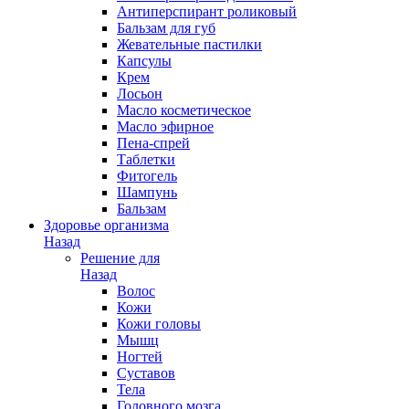
Антиперспирант роликовый
Бальзам для губ
Жевательные пастилки
Капсулы
Крем
Лосьон
Масло косметическое
Масло эфирное
Пена-спрей
Таблетки
Фитогель
Шампунь
Бальзам
Здоровье организма
Назад
Решение для
Назад
Волос
Кожи
Кожи головы
Мышц
Ногтей
Суставов
Тела
Головного мозга