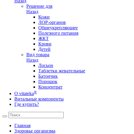
Назад
Решение для
Назад
Кожи
ЛОР-органов
Общеукрепляющее
Полезного питания
ЖКТ
Крови
Детей
Вид товара
Назад
Лосьон
Таблетки жевательные
Батончик
Порошок
Концентрат
®
О vitateka
Витальные компоненты
Где купить?
Главная
Здоровье организма