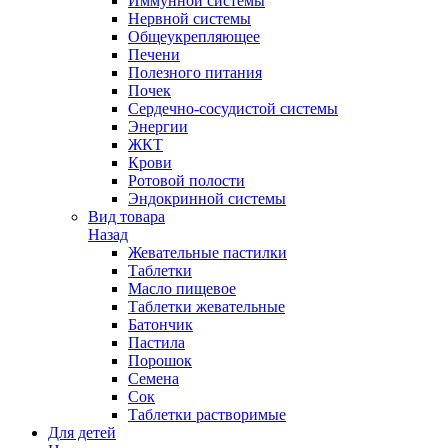
Иммунной системы
Нервной системы
Общеукрепляющее
Печени
Полезного питания
Почек
Сердечно-сосудистой системы
Энергии
ЖКТ
Крови
Ротовой полости
Эндокринной системы
Вид товара
Назад
Жевательные пастилки
Таблетки
Масло пищевое
Таблетки жевательные
Батончик
Пастила
Порошок
Семена
Сок
Таблетки растворимые
Для детей