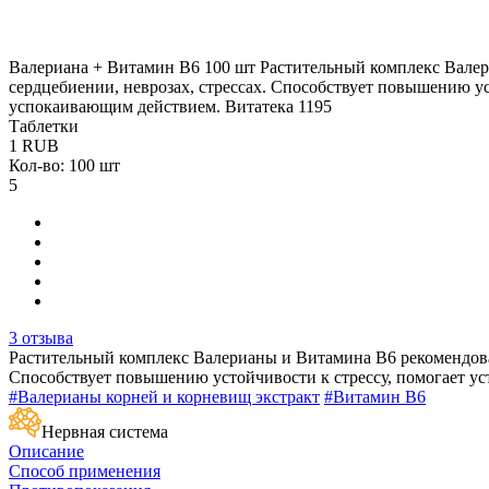
Валериана + Витамин В6 100 шт
Растительный комплекс Валер
сердцебиении, неврозах, стрессах. Способствует повышению ус
успокаивающим действием.
Витатека
1195
Таблетки
1
RUB
Кол-во: 100 шт
5
3 отзыва
Растительный комплекс Валерианы и Витамина В6 рекомендован
Способствует повышению устойчивости к стрессу, помогает ус
#Валерианы корней и корневищ экстракт
#Витамин B6
Нервная система
Описание
Способ применения