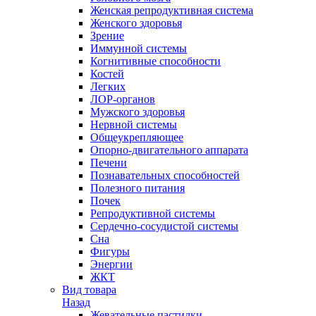
Женская репродуктивная система
Женского здоровья
Зрение
Иммунной системы
Когнитивные способности
Костей
Легких
ЛОР-органов
Мужского здоровья
Нервной системы
Общеукрепляющее
Опорно-двигательного аппарата
Печени
Познавательных способностей
Полезного питания
Почек
Репродуктивной системы
Сердечно-сосудистой системы
Сна
Фигуры
Энергии
ЖКТ
Вид товара
Назад
Жевательные пастилки