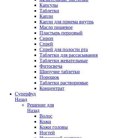
Капсулы
Таблетки
Капли
Капли для приема внутрь
Масло пищевое
Пластырь перцовый
Сироп
Спрей
Спрей для полости рта
Таблетки для рассасывания
Таблетки жевательные
Фитосвеча
Шипучие таблетки
Порошок
Таблетки растворимые
Концентрат
Суперфуд
Назад
Решение для
Назад
Волос
Кожи
Кожи головы
Ногтей