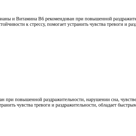
ианы и Витамина В6 рекомендован при повышенной раздражител
тойчивости к стрессу, помогает устранить чувства тревоги и р
 при повышенной раздражительности, нарушении сна, чувстве т
транить чувства тревоги и раздражительности, обладает быстр