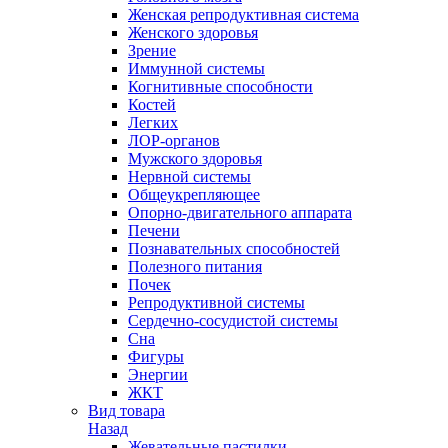
Женская репродуктивная система
Женского здоровья
Зрение
Иммунной системы
Когнитивные способности
Костей
Легких
ЛОР-органов
Мужского здоровья
Нервной системы
Общеукрепляющее
Опорно-двигательного аппарата
Печени
Познавательных способностей
Полезного питания
Почек
Репродуктивной системы
Сердечно-сосудистой системы
Сна
Фигуры
Энергии
ЖКТ
Вид товара
Назад
Жевательные пастилки