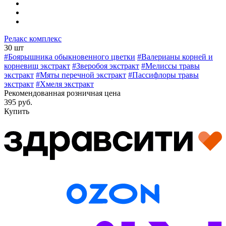
Релакс комплекс
30 шт
#Боярышника обыкновенного цветки
#Валерианы корней и
корневищ экстракт
#Зверобоя экстракт
#Мелиссы травы
экстракт
#Мяты перечной экстракт
#Пассифлоры травы
экстракт
#Хмеля экстракт
Рекомендованная розничная цена
395 руб.
Купить