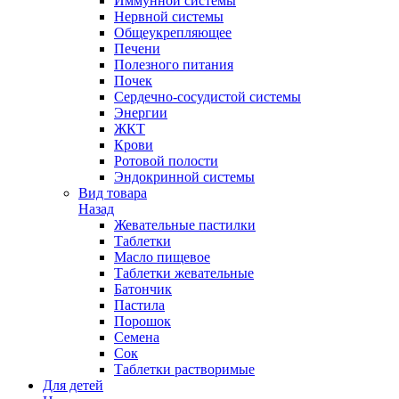
Иммунной системы
Нервной системы
Общеукрепляющее
Печени
Полезного питания
Почек
Сердечно-сосудистой системы
Энергии
ЖКТ
Крови
Ротовой полости
Эндокринной системы
Вид товара
Назад
Жевательные пастилки
Таблетки
Масло пищевое
Таблетки жевательные
Батончик
Пастила
Порошок
Семена
Сок
Таблетки растворимые
Для детей