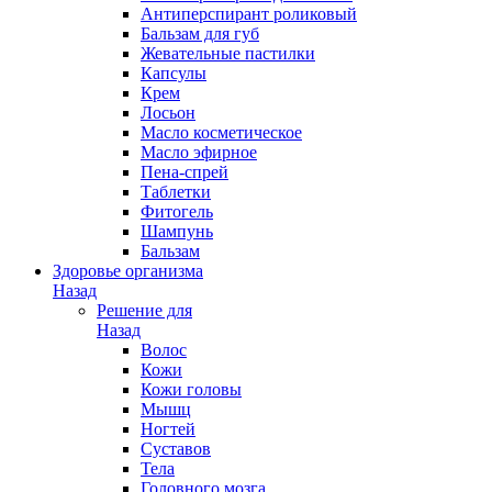
Антиперспирант роликовый
Бальзам для губ
Жевательные пастилки
Капсулы
Крем
Лосьон
Масло косметическое
Масло эфирное
Пена-спрей
Таблетки
Фитогель
Шампунь
Бальзам
Здоровье организма
Назад
Решение для
Назад
Волос
Кожи
Кожи головы
Мышц
Ногтей
Суставов
Тела
Головного мозга