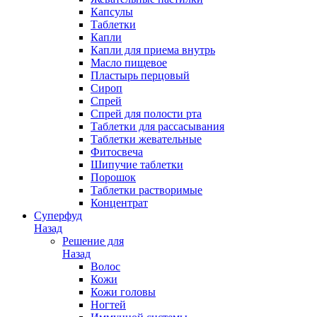
Капсулы
Таблетки
Капли
Капли для приема внутрь
Масло пищевое
Пластырь перцовый
Сироп
Спрей
Спрей для полости рта
Таблетки для рассасывания
Таблетки жевательные
Фитосвеча
Шипучие таблетки
Порошок
Таблетки растворимые
Концентрат
Суперфуд
Назад
Решение для
Назад
Волос
Кожи
Кожи головы
Ногтей