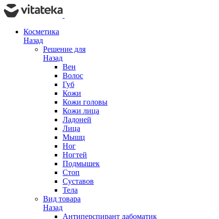
Косметика
Назад
Решение для
Назад
Вен
Волос
Губ
Кожи
Кожи головы
Кожи лица
Ладоней
Лица
Мышц
Ног
Ногтей
Подмышек
Стоп
Суставов
Тела
Вид товара
Назад
Антиперспирант дабоматик