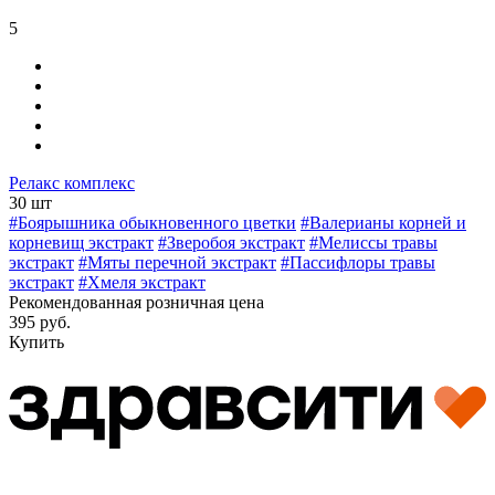
5
Релакс комплекс
30 шт
#Боярышника обыкновенного цветки
#Валерианы корней и
корневищ экстракт
#Зверобоя экстракт
#Мелиссы травы
экстракт
#Мяты перечной экстракт
#Пассифлоры травы
экстракт
#Хмеля экстракт
Рекомендованная розничная цена
395 руб.
Купить