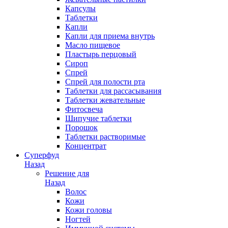
Капсулы
Таблетки
Капли
Капли для приема внутрь
Масло пищевое
Пластырь перцовый
Сироп
Спрей
Спрей для полости рта
Таблетки для рассасывания
Таблетки жевательные
Фитосвеча
Шипучие таблетки
Порошок
Таблетки растворимые
Концентрат
Суперфуд
Назад
Решение для
Назад
Волос
Кожи
Кожи головы
Ногтей