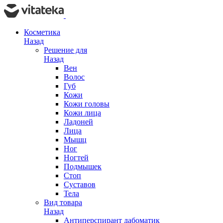
Косметика
Назад
Решение для
Назад
Вен
Волос
Губ
Кожи
Кожи головы
Кожи лица
Ладоней
Лица
Мышц
Ног
Ногтей
Подмышек
Стоп
Суставов
Тела
Вид товара
Назад
Антиперспирант дабоматик