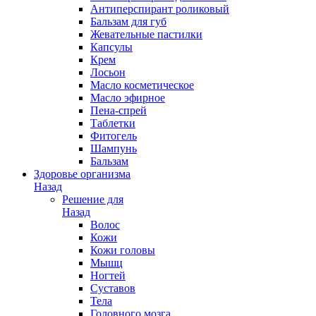
Антиперспирант роликовый
Бальзам для губ
Жевательные пастилки
Капсулы
Крем
Лосьон
Масло косметическое
Масло эфирное
Пена-спрей
Таблетки
Фитогель
Шампунь
Бальзам
Здоровье организма
Назад
Решение для
Назад
Волос
Кожи
Кожи головы
Мышц
Ногтей
Суставов
Тела
Головного мозга