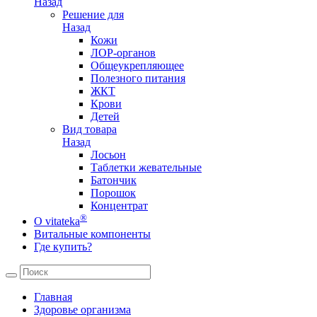
Назад
Решение для
Назад
Кожи
ЛОР-органов
Общеукрепляющее
Полезного питания
ЖКТ
Крови
Детей
Вид товара
Назад
Лосьон
Таблетки жевательные
Батончик
Порошок
Концентрат
®
О vitateka
Витальные компоненты
Где купить?
Главная
Здоровье организма