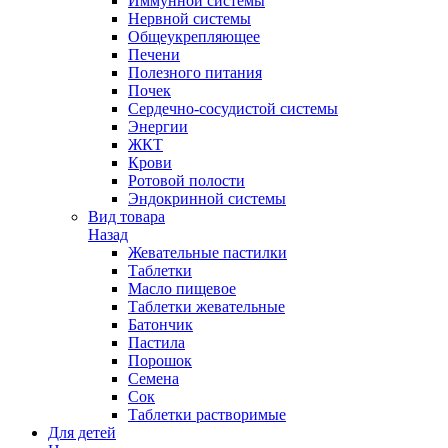
Иммунной системы
Нервной системы
Общеукрепляющее
Печени
Полезного питания
Почек
Сердечно-сосудистой системы
Энергии
ЖКТ
Крови
Ротовой полости
Эндокринной системы
Вид товара
Назад
Жевательные пастилки
Таблетки
Масло пищевое
Таблетки жевательные
Батончик
Пастила
Порошок
Семена
Сок
Таблетки растворимые
Для детей