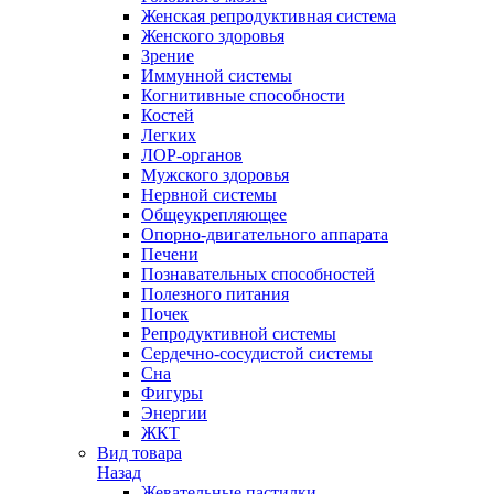
Женская репродуктивная система
Женского здоровья
Зрение
Иммунной системы
Когнитивные способности
Костей
Легких
ЛОР-органов
Мужского здоровья
Нервной системы
Общеукрепляющее
Опорно-двигательного аппарата
Печени
Познавательных способностей
Полезного питания
Почек
Репродуктивной системы
Сердечно-сосудистой системы
Сна
Фигуры
Энергии
ЖКТ
Вид товара
Назад
Жевательные пастилки