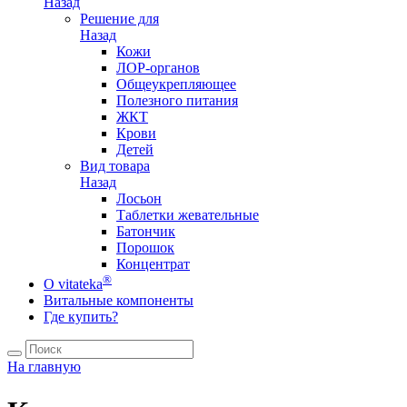
Назад
Решение для
Назад
Кожи
ЛОР-органов
Общеукрепляющее
Полезного питания
ЖКТ
Крови
Детей
Вид товара
Назад
Лосьон
Таблетки жевательные
Батончик
Порошок
Концентрат
®
О vitateka
Витальные компоненты
Где купить?
На главную