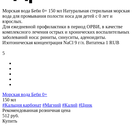
Морская вода Беби 0+ 150 мл
Натуральная стерильная морская
вода для промывания полости носа для детей с 0 лет и
взрослых.
Для ежедневной профилактики в период ОРВИ, в качестве
комплексного лечения острых и хронических воспалительных
заболеваний носа: риниты, синуситы, аденоидиты.
Изотоническая концентрация NaCl 9 г/л.
Витатека
1
RUB
5
Морская вода Беби 0+
150 мл
#Кальция карбонат
#Магний
#Калий
#Цинк
Рекомендованная розничная цена
512 руб.
Купить