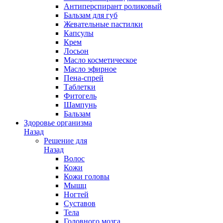
Антиперспирант роликовый
Бальзам для губ
Жевательные пастилки
Капсулы
Крем
Лосьон
Масло косметическое
Масло эфирное
Пена-спрей
Таблетки
Фитогель
Шампунь
Бальзам
Здоровье организма
Назад
Решение для
Назад
Волос
Кожи
Кожи головы
Мышц
Ногтей
Суставов
Тела
Головного мозга