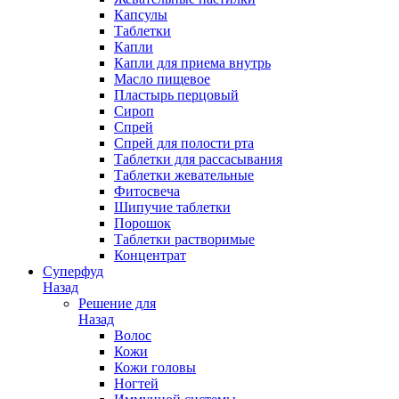
Капсулы
Таблетки
Капли
Капли для приема внутрь
Масло пищевое
Пластырь перцовый
Сироп
Спрей
Спрей для полости рта
Таблетки для рассасывания
Таблетки жевательные
Фитосвеча
Шипучие таблетки
Порошок
Таблетки растворимые
Концентрат
Суперфуд
Назад
Решение для
Назад
Волос
Кожи
Кожи головы
Ногтей