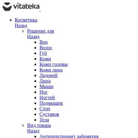
Косметика
Назад
Решение для
Назад
Вен
Волос
Губ
Кожи
Кожи головы
Кожи лица
Ладоней
Лица
Мышц
Ног
Ногтей
Подмышек
Стоп
Суставов
Тела
Вид товара
Назад
Антиперспирант дабоматик