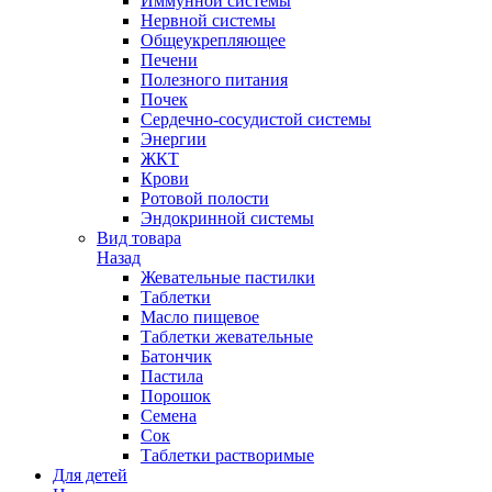
Иммунной системы
Нервной системы
Общеукрепляющее
Печени
Полезного питания
Почек
Сердечно-сосудистой системы
Энергии
ЖКТ
Крови
Ротовой полости
Эндокринной системы
Вид товара
Назад
Жевательные пастилки
Таблетки
Масло пищевое
Таблетки жевательные
Батончик
Пастила
Порошок
Семена
Сок
Таблетки растворимые
Для детей