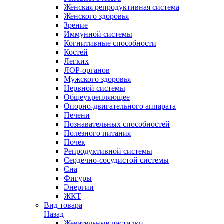
Женская репродуктивная система
Женского здоровья
Зрение
Иммунной системы
Когнитивные способности
Костей
Легких
ЛОР-органов
Мужского здоровья
Нервной системы
Общеукрепляющее
Опорно-двигательного аппарата
Печени
Познавательных способностей
Полезного питания
Почек
Репродуктивной системы
Сердечно-сосудистой системы
Сна
Фигуры
Энергии
ЖКТ
Вид товара
Назад
Жевательные пастилки