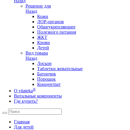
Назад
Решение для
Назад
Кожи
ЛОР-органов
Общеукрепляющее
Полезного питания
ЖКТ
Крови
Детей
Вид товара
Назад
Лосьон
Таблетки жевательные
Батончик
Порошок
Концентрат
®
О vitateka
Витальные компоненты
Где купить?
Главная
Для детей