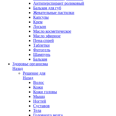
Антиперспирант роликовый
Бальзам для губ
Жевательные пастилки
Капсулы
Крем
Лосьон
Масло косметическое
Масло эфирное
Пена-спрей
Таблетки
Фитогель
Шампунь
Бальзам
Здоровье организма
Назад
Решение для
Назад
Волос
Кожи
Кожи головы
Мышц
Ногтей
Суставов
Тела
Головного мозга