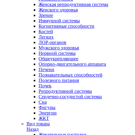
Женская репродуктивная система
Женского здоровья
Зрение
Иммунной системы
Когнитивные способности
Костей
Легких
ЛОР-органов
Мужского здоровья
Нервной системы
Общеукрепляющее
Опорно-двигательного аппарата
Печени
Познавательных способностей
Полезного питания
Почек
Репродуктивной системы
Сердечно-сосудистой системы
Сна
Фигуры
Энергии
ЖКТ
Вид товара
Назад
Жевательные пастилки