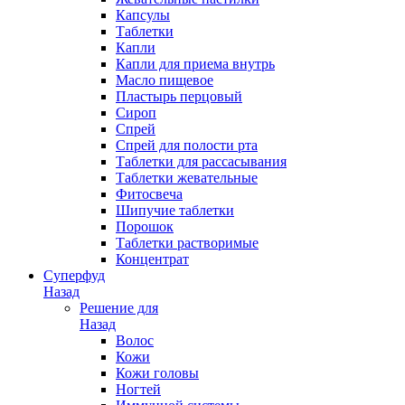
Капсулы
Таблетки
Капли
Капли для приема внутрь
Масло пищевое
Пластырь перцовый
Сироп
Спрей
Спрей для полости рта
Таблетки для рассасывания
Таблетки жевательные
Фитосвеча
Шипучие таблетки
Порошок
Таблетки растворимые
Концентрат
Суперфуд
Назад
Решение для
Назад
Волос
Кожи
Кожи головы
Ногтей