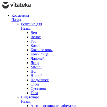
Косметика
Назад
Решение для
Назад
Вен
Волос
Губ
Кожи
Кожи головы
Кожи лица
Ладоней
Лица
Мышц
Ног
Ногтей
Подмышек
Стоп
Суставов
Тела
Вид товара
Назад
Антиперспирант дабоматик