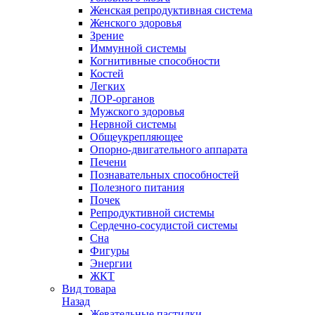
Женская репродуктивная система
Женского здоровья
Зрение
Иммунной системы
Когнитивные способности
Костей
Легких
ЛОР-органов
Мужского здоровья
Нервной системы
Общеукрепляющее
Опорно-двигательного аппарата
Печени
Познавательных способностей
Полезного питания
Почек
Репродуктивной системы
Сердечно-сосудистой системы
Сна
Фигуры
Энергии
ЖКТ
Вид товара
Назад
Жевательные пастилки