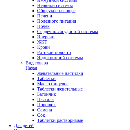
Иммунной системы
Нервной системы
Общеукрепляющее
Печени
Полезного питания
Почек
Сердечно-сосудистой системы
Энергии
ЖКТ
Крови
Ротовой полости
Эндокринной системы
Вид товара
Назад
Жевательные пастилки
Таблетки
Масло пищевое
Таблетки жевательные
Батончик
Пастила
Порошок
Семена
Сок
Таблетки растворимые
Для детей