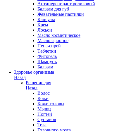
Антиперспирант роликовый
Бальзам для губ
Жевательные пастилки
Капсулы
Крем
Лосьон
Масло косметическое
Масло эфирное
Пена-спрей
Таблетки
Фитогель
Шампунь
Бальзам
Здоровье организма
Назад
Решение для
Назад
Волос
Кожи
Кожи головы
Мышц
Ногтей
Суставов
Тела
Головного мозга