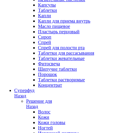
Капсулы
Таблетки
Капли
Капли для приема внутрь
Масло пищевое
Пластырь перцовый
Сироп
Спрей
Спрей для полости рта
Таблетки для рассасывания
Таблетки жевательные
Фитосвеча
Шипучие таблетки
Порошок
Таблетки растворимые
Концентрат
Суперфуд
Назад
Решение для
Назад
Волос
Кожи
Кожи головы
Ногтей