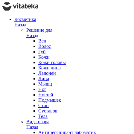
Косметика
Назад
Решение для
Назад
Вен
Волос
Губ
Кожи
Кожи головы
Кожи лица
Ладоней
Лица
Мышц
Ног
Ногтей
Подмышек
Стоп
Суставов
Тела
Вид товара
Назад
Антиперспирант дабоматик