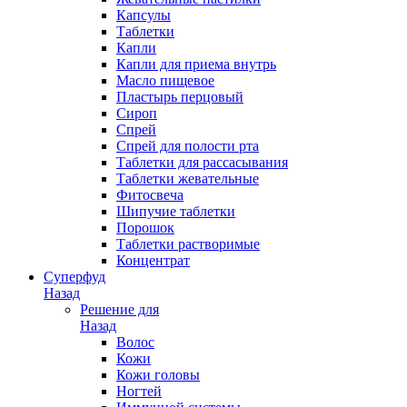
Капсулы
Таблетки
Капли
Капли для приема внутрь
Масло пищевое
Пластырь перцовый
Сироп
Спрей
Спрей для полости рта
Таблетки для рассасывания
Таблетки жевательные
Фитосвеча
Шипучие таблетки
Порошок
Таблетки растворимые
Концентрат
Суперфуд
Назад
Решение для
Назад
Волос
Кожи
Кожи головы
Ногтей