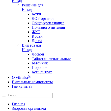
Назад
Решение для
Назад
Кожи
ЛОР-органов
Общеукрепляющее
Полезного питания
ЖКТ
Крови
Детей
Вид товара
Назад
Лосьон
Таблетки жевательные
Батончик
Порошок
Концентрат
®
О vitateka
Витальные компоненты
Где купить?
Главная
Здоровье организма