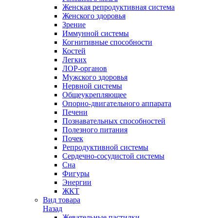
Женская репродуктивная система
Женского здоровья
Зрение
Иммунной системы
Когнитивные способности
Костей
Легких
ЛОР-органов
Мужского здоровья
Нервной системы
Общеукрепляющее
Опорно-двигательного аппарата
Печени
Познавательных способностей
Полезного питания
Почек
Репродуктивной системы
Сердечно-сосудистой системы
Сна
Фигуры
Энергии
ЖКТ
Вид товара
Назад
Жевательные пастилки