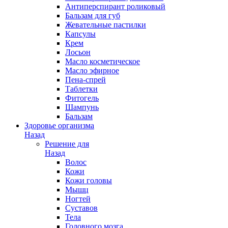
Антиперспирант роликовый
Бальзам для губ
Жевательные пастилки
Капсулы
Крем
Лосьон
Масло косметическое
Масло эфирное
Пена-спрей
Таблетки
Фитогель
Шампунь
Бальзам
Здоровье организма
Назад
Решение для
Назад
Волос
Кожи
Кожи головы
Мышц
Ногтей
Суставов
Тела
Головного мозга