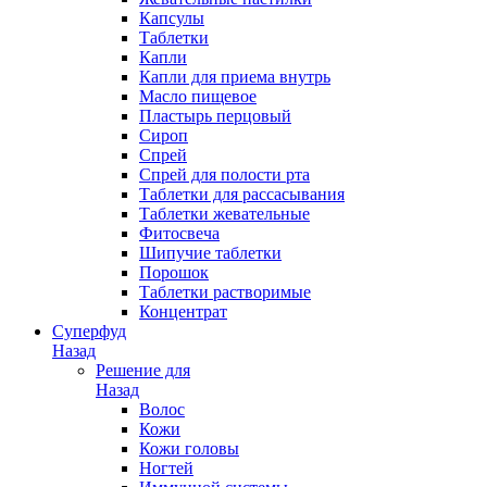
Капсулы
Таблетки
Капли
Капли для приема внутрь
Масло пищевое
Пластырь перцовый
Сироп
Спрей
Спрей для полости рта
Таблетки для рассасывания
Таблетки жевательные
Фитосвеча
Шипучие таблетки
Порошок
Таблетки растворимые
Концентрат
Суперфуд
Назад
Решение для
Назад
Волос
Кожи
Кожи головы
Ногтей