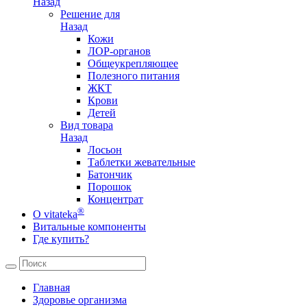
Назад
Решение для
Назад
Кожи
ЛОР-органов
Общеукрепляющее
Полезного питания
ЖКТ
Крови
Детей
Вид товара
Назад
Лосьон
Таблетки жевательные
Батончик
Порошок
Концентрат
®
О vitateka
Витальные компоненты
Где купить?
Главная
Здоровье организма