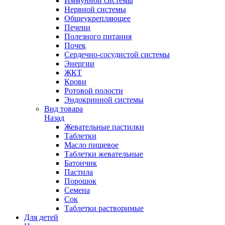
Иммунной системы
Нервной системы
Общеукрепляющее
Печени
Полезного питания
Почек
Сердечно-сосудистой системы
Энергии
ЖКТ
Крови
Ротовой полости
Эндокринной системы
Вид товара
Назад
Жевательные пастилки
Таблетки
Масло пищевое
Таблетки жевательные
Батончик
Пастила
Порошок
Семена
Сок
Таблетки растворимые
Для детей