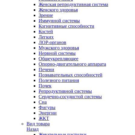
Женская репродуктивная система
Женского здоровья
Зрение
Иммунной системы
Когнитивные способности
Костей
Легких
ЛОР-органов
Мужского здоровья
Нервной системы
Общеукрепляющее
Опорно-двигательного аппарата
Печени
Познавательных способностей
Полезного питания
Почек
Репродуктивной системы
Сердечно-сосудистой системы
Сна
Фигуры
Энергии
ЖКТ
Вид товара
Назад
Жевательные пастилки