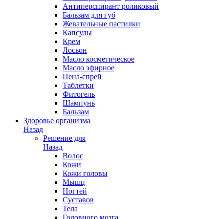
Антиперспирант роликовый
Бальзам для губ
Жевательные пастилки
Капсулы
Крем
Лосьон
Масло косметическое
Масло эфирное
Пена-спрей
Таблетки
Фитогель
Шампунь
Бальзам
Здоровье организма
Назад
Решение для
Назад
Волос
Кожи
Кожи головы
Мышц
Ногтей
Суставов
Тела
Головного мозга