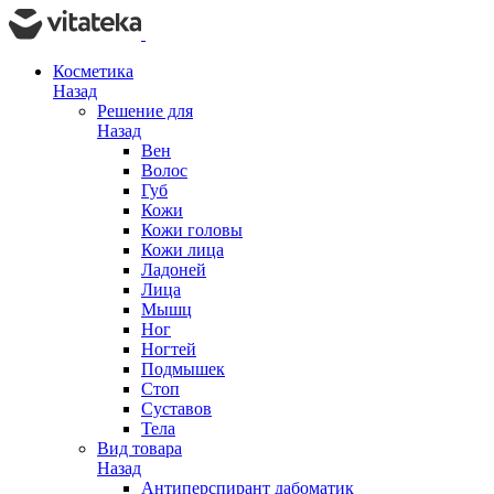
Косметика
Назад
Решение для
Назад
Вен
Волос
Губ
Кожи
Кожи головы
Кожи лица
Ладоней
Лица
Мышц
Ног
Ногтей
Подмышек
Стоп
Суставов
Тела
Вид товара
Назад
Антиперспирант дабоматик