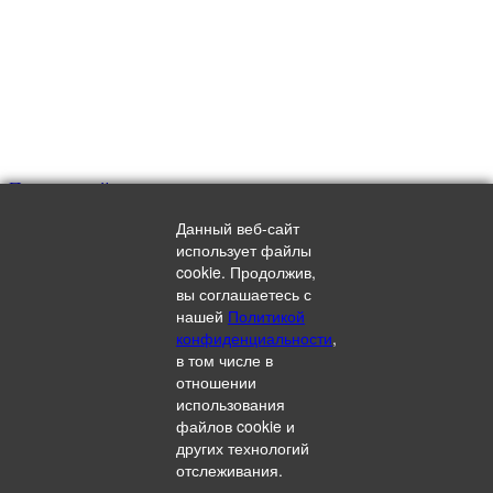
Предыдущий компонент
Силимарин
Данный веб-сайт
Следующий компонент
использует файлы
Сливовое пюре
cookie. Продолжив,
вы соглашаетесь с
нашей
Политикой
®
О vitateka
Витальные компоненты
Стиль жизни
Где купить?
конфиденциальности
,
Контакты
в том числе в
Аптечная марка, помогающая эффективно поддерживать
отношении
®
здоровье всех членов семьи. Продукты
vitateka
содержат
использования
всё, чтобы поддержать ваше здоровье сегодня изнутри
файлов cookie и
и снаружи.
других технологий
+7 (499) 845-66-98
info@vitateka.ru
отслеживания.
®
© 2026 vitateka