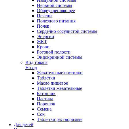
Иммунной системы
Нервной системы
Общеукрепляющее
Печени
Полезного питания
Почек
Сердечно-сосудистой системы
Энергии
ЖКТ
Крови
Ротовой полости
Эндокринной системы
Вид товара
Назад
Жевательные пастилки
Таблетки
Масло пищевое
Таблетки жевательные
Батончик
Пастила
Порошок
Семена
Сок
Таблетки растворимые
Для детей