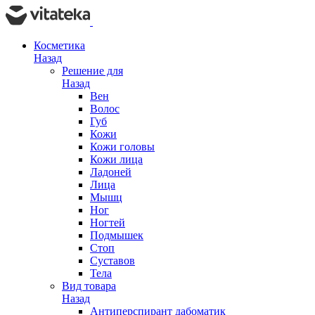
Косметика
Назад
Решение для
Назад
Вен
Волос
Губ
Кожи
Кожи головы
Кожи лица
Ладоней
Лица
Мышц
Ног
Ногтей
Подмышек
Стоп
Суставов
Тела
Вид товара
Назад
Антиперспирант дабоматик