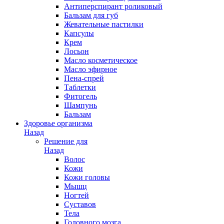
Антиперспирант роликовый
Бальзам для губ
Жевательные пастилки
Капсулы
Крем
Лосьон
Масло косметическое
Масло эфирное
Пена-спрей
Таблетки
Фитогель
Шампунь
Бальзам
Здоровье организма
Назад
Решение для
Назад
Волос
Кожи
Кожи головы
Мышц
Ногтей
Суставов
Тела
Головного мозга