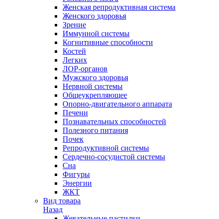
Женская репродуктивная система
Женского здоровья
Зрение
Иммунной системы
Когнитивные способности
Костей
Легких
ЛОР-органов
Мужского здоровья
Нервной системы
Общеукрепляющее
Опорно-двигательного аппарата
Печени
Познавательных способностей
Полезного питания
Почек
Репродуктивной системы
Сердечно-сосудистой системы
Сна
Фигуры
Энергии
ЖКТ
Вид товара
Назад
Жевательные пастилки