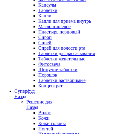
Капсулы
Таблетки
Капли
Капли для приема внутрь
Масло пищевое
Пластырь перцовый
Сироп
Спрей
Спрей для полости рта
Таблетки для рассасывания
Таблетки жевательные
Фитосвеча
Шипучие таблетки
Порошок
Таблетки растворимые
Концентрат
Суперфуд
Назад
Решение для
Назад
Волос
Кожи
Кожи головы
Ногтей