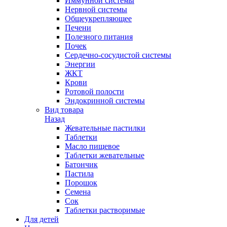
Иммунной системы
Нервной системы
Общеукрепляющее
Печени
Полезного питания
Почек
Сердечно-сосудистой системы
Энергии
ЖКТ
Крови
Ротовой полости
Эндокринной системы
Вид товара
Назад
Жевательные пастилки
Таблетки
Масло пищевое
Таблетки жевательные
Батончик
Пастила
Порошок
Семена
Сок
Таблетки растворимые
Для детей