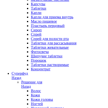
Капсулы
Таблетки
Капли
Капли для приема внутрь
Масло пищевое
Пластырь перцовый
Сироп
Спрей
Спрей для полости рта
Таблетки для рассасывания
Таблетки жевательные
Фитосвеча
Шипучие таблетки
Порошок
Таблетки растворимые
Концентрат
Суперфуд
Назад
Решение для
Назад
Волос
Кожи
Кожи головы
Ногтей