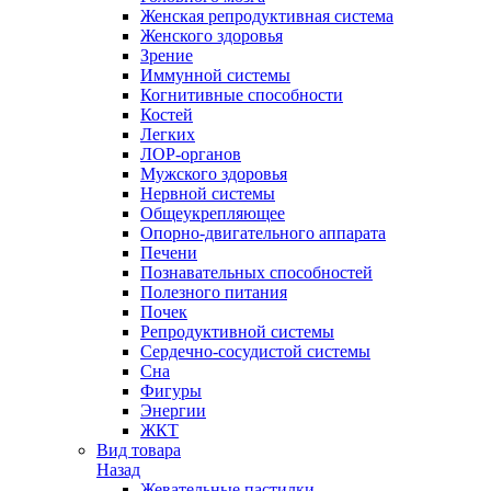
Женская репродуктивная система
Женского здоровья
Зрение
Иммунной системы
Когнитивные способности
Костей
Легких
ЛОР-органов
Мужского здоровья
Нервной системы
Общеукрепляющее
Опорно-двигательного аппарата
Печени
Познавательных способностей
Полезного питания
Почек
Репродуктивной системы
Сердечно-сосудистой системы
Сна
Фигуры
Энергии
ЖКТ
Вид товара
Назад
Жевательные пастилки