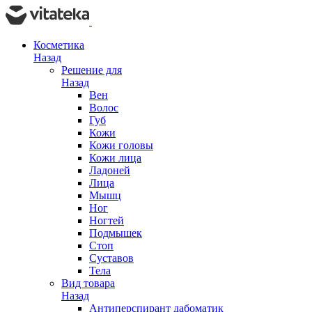
Косметика
Назад
Решение для
Назад
Вен
Волос
Губ
Кожи
Кожи головы
Кожи лица
Ладоней
Лица
Мышц
Ног
Ногтей
Подмышек
Стоп
Суставов
Тела
Вид товара
Назад
Антиперспирант дабоматик