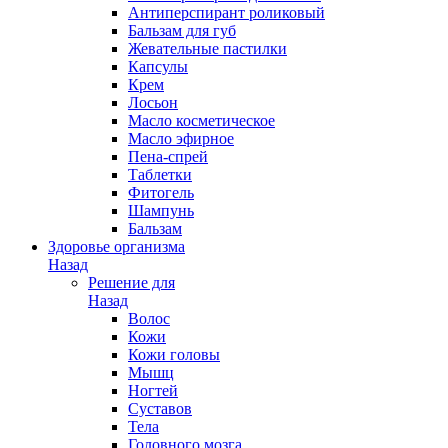
Антиперспирант роликовый
Бальзам для губ
Жевательные пастилки
Капсулы
Крем
Лосьон
Масло косметическое
Масло эфирное
Пена-спрей
Таблетки
Фитогель
Шампунь
Бальзам
Здоровье организма
Назад
Решение для
Назад
Волос
Кожи
Кожи головы
Мышц
Ногтей
Суставов
Тела
Головного мозга