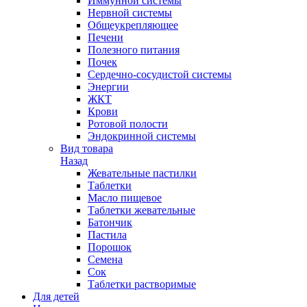
Иммунной системы
Нервной системы
Общеукрепляющее
Печени
Полезного питания
Почек
Сердечно-сосудистой системы
Энергии
ЖКТ
Крови
Ротовой полости
Эндокринной системы
Вид товара
Назад
Жевательные пастилки
Таблетки
Масло пищевое
Таблетки жевательные
Батончик
Пастила
Порошок
Семена
Сок
Таблетки растворимые
Для детей