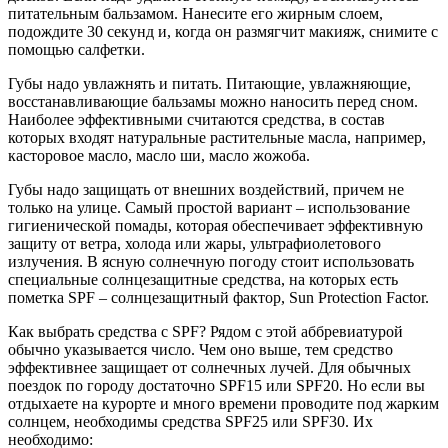
питательным бальзамом. Нанесите его жирным слоем,
подождите 30 секунд и, когда он размягчит макияж, снимите с
помощью салфетки.
Губы надо увлажнять и питать. Питающие, увлажняющие,
восстанавливающие бальзамы можно наносить перед сном.
Наиболее эффективными считаются средства, в состав
которых входят натуральные растительные масла, например,
касторовое масло, масло ши, масло жожоба.
Губы надо защищать от внешних воздействий, причем не
только на улице. Самый простой вариант – использование
гигиенической помады, которая обеспечивает эффективную
защиту от ветра, холода или жары, ультрафиолетового
излучения. В ясную солнечную погоду стоит использовать
специальные солнцезащитные средства, на которых есть
пометка SPF – солнцезащитный фактор, Sun Protection Factor.
Как выбрать средства с SPF? Рядом с этой аббревиатурой
обычно указывается число. Чем оно выше, тем средство
эффективнее защищает от солнечных лучей. Для обычных
поездок по городу достаточно SPF15 или SPF20. Но если вы
отдыхаете на курорте и много времени проводите под жарким
солнцем, необходимы средства SPF25 или SPF30. Их
необходимо: