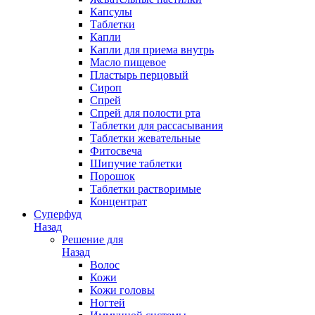
Капсулы
Таблетки
Капли
Капли для приема внутрь
Масло пищевое
Пластырь перцовый
Сироп
Спрей
Спрей для полости рта
Таблетки для рассасывания
Таблетки жевательные
Фитосвеча
Шипучие таблетки
Порошок
Таблетки растворимые
Концентрат
Суперфуд
Назад
Решение для
Назад
Волос
Кожи
Кожи головы
Ногтей