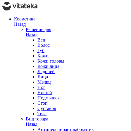
Косметика
Назад
Решение для
Назад
Вен
Волос
Губ
Кожи
Кожи головы
Кожи лица
Ладоней
Лица
Мышц
Ног
Ногтей
Подмышек
Стоп
Суставов
Тела
Вид товара
Назад
Антиперспирант дабоматик