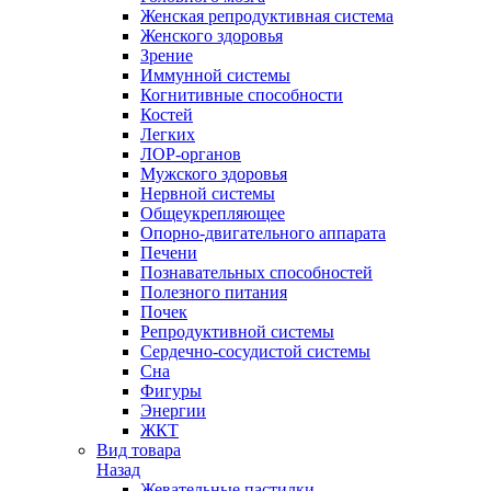
Женская репродуктивная система
Женского здоровья
Зрение
Иммунной системы
Когнитивные способности
Костей
Легких
ЛОР-органов
Мужского здоровья
Нервной системы
Общеукрепляющее
Опорно-двигательного аппарата
Печени
Познавательных способностей
Полезного питания
Почек
Репродуктивной системы
Сердечно-сосудистой системы
Сна
Фигуры
Энергии
ЖКТ
Вид товара
Назад
Жевательные пастилки