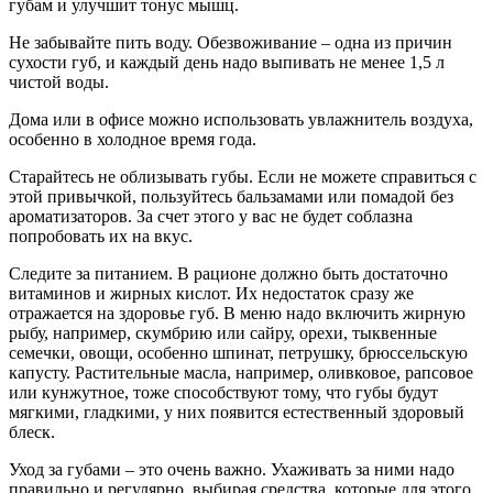
губам и улучшит тонус мышц.
Не забывайте пить воду. Обезвоживание – одна из причин
сухости губ, и каждый день надо выпивать не менее 1,5 л
чистой воды.
Дома или в офисе можно использовать увлажнитель воздуха,
особенно в холодное время года.
Старайтесь не облизывать губы. Если не можете справиться с
этой привычкой, пользуйтесь бальзамами или помадой без
ароматизаторов. За счет этого у вас не будет соблазна
попробовать их на вкус.
Следите за питанием. В рационе должно быть достаточно
витаминов и жирных кислот. Их недостаток сразу же
отражается на здоровье губ. В меню надо включить жирную
рыбу, например, скумбрию или сайру, орехи, тыквенные
семечки, овощи, особенно шпинат, петрушку, брюссельскую
капусту. Растительные масла, например, оливковое, рапсовое
или кунжутное, тоже способствуют тому, что губы будут
мягкими, гладкими, у них появится естественный здоровый
блеск.
Уход за губами – это очень важно. Ухаживать за ними надо
правильно и регулярно, выбирая средства, которые для этого