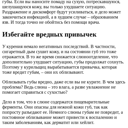
губы. Если вы наносите помаду на сухую, потрескавшуюся,
шелушащуюся кожу, вы только ухудшаете ситуацию.
Раздражение и дискомфорт будут усиливаться, и дело может
закончиться инфекцией, а в худшем случае – образованием
язв. И тогда точно не обойтись без помощи врача.
Избегайте вредных привычек
У курения немало негативных последствий. В частности,
сигаретный дым сушит кожу, и на состоянии губ это тоже
отражается. В то же время снижается слюноотделение, что
дополнительно ухудшает ситуацию, губы продолжат сохнуть.
Поэтому у курильщиц вырабатывается привычка, которая
тоже вредит губам, – они их облизывают.
Облизывать губы вредно, даже если вы не курите. В чем здесь
проблема? Ведь слюна – это влага, а разве увлажнение не
помогает справиться с сухостью?
Дело в том, что в слюне содержатся пищеварительные
ферменты. Они опасны для нежной кожи губ, так как
попросту разъедают ее. Немного слюны губам не повредит, а
постоянное облизывание может привести к воспалению и
таким заболеваниям, как дерматит или хейлит.