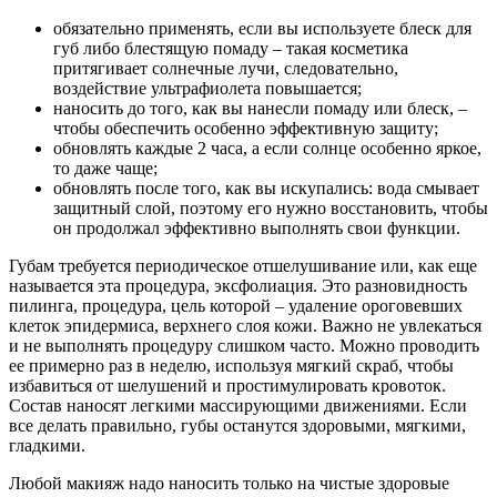
обязательно применять, если вы используете блеск для
губ либо блестящую помаду – такая косметика
притягивает солнечные лучи, следовательно,
воздействие ультрафиолета повышается;
наносить до того, как вы нанесли помаду или блеск, –
чтобы обеспечить особенно эффективную защиту;
обновлять каждые 2 часа, а если солнце особенно яркое,
то даже чаще;
обновлять после того, как вы искупались: вода смывает
защитный слой, поэтому его нужно восстановить, чтобы
он продолжал эффективно выполнять свои функции.
Губам требуется периодическое отшелушивание или, как еще
называется эта процедура, эксфолиация. Это разновидность
пилинга, процедура, цель которой – удаление ороговевших
клеток эпидермиса, верхнего слоя кожи. Важно не увлекаться
и не выполнять процедуру слишком часто. Можно проводить
ее примерно раз в неделю, используя мягкий скраб, чтобы
избавиться от шелушений и простимулировать кровоток.
Состав наносят легкими массирующими движениями. Если
все делать правильно, губы останутся здоровыми, мягкими,
гладкими.
Любой макияж надо наносить только на чистые здоровые