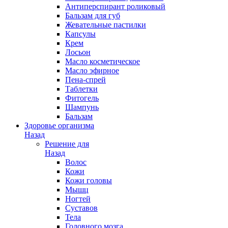
Антиперспирант роликовый
Бальзам для губ
Жевательные пастилки
Капсулы
Крем
Лосьон
Масло косметическое
Масло эфирное
Пена-спрей
Таблетки
Фитогель
Шампунь
Бальзам
Здоровье организма
Назад
Решение для
Назад
Волос
Кожи
Кожи головы
Мышц
Ногтей
Суставов
Тела
Головного мозга